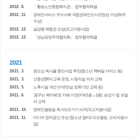
2022. 8.
「황송노인종합복지관」 업무협약체결
2022. 11.
장애인서비스 우수사례 국립장애인도서관장상 수상(최우
수상)
2022. 12.
실감형 체험관 조성(국고지원사업)
2022. 12.
「성남공정무역협의회」 업무협약체결
2021
2021. 3.
원도심 독서율 증진사업 추진(청소년 책배달 서비스 등)
2021. 3.
신중년(50+) 교육 운영, 시청각실 의자 교체
2021. 5.
노후시설 개선 (수변전실 정류기반 교체 등)
2021. 6.
‘꿈꾸는 북카페’로 카페 이전(지하1층→1층), 승강기 및 보일
러 교체
2021. 10.
장애인열람실 독서보조기기 비치(국고지원사업)
2021. 11.
미디어 창작공간 조성 (청소년 꿈터2 리모델링, 도비지원사
업)