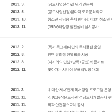
2013. 3.
(공모사업선정)길 위의 인문학
2013. 5.
(공모사업선정)꿈다락 토요문화학교
2013. 10.
청소년 시낭송 축제 한마당, 제1회 청소년
2013. 11.
(25KW)태양광 발전설비 설치공사
2012. 2.
(독서 목표제)나만의 독서플랜 운영
2012. 8.
전면 유리창 단열필름 시공
2012. 8.
(저자와의 만남+낭독+공연)북 콘서트
2012. 11.
찾아가는 시니어 문해백일장 대회
2011. 2.
‘위대한 저서’연계 독서경영 프로그램 운영
2011. 11.
‘신흥1동작은도서관’ 성남도시개발공사 수
2011. 11.
외곽 안전휀스교체 공사