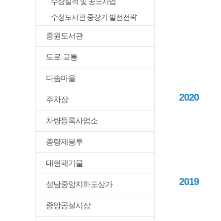
수상실적 및 공모사업
수정도서관 중장기 발전전략
중원도서관
도로·교통
다솜마을
2020
주차장
차량등록사업소
종량제봉투
대형폐기물
2019
성남중앙지하도상가
중앙공설시장