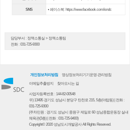
SNS
•
페이스북: https://www.facebook.com/isndc
담당부서 :
정책소통실 > 정책소통팀
전화 :
031-725-9300
개인정보처리방침
영상정보처리기기운영·관리방침
이메일추출방지
찾아오시는 길
사업자등록번호 : 144-82-00548
우) 13495 경기도 성남시 분당구 탄천로 215, 5층(야탑동) | 전화 :
031-725-9300
(주차민원 : 경기도 성남시 중원구 제일로 60 성남종합운동장 실내
체육관(3층) | 전화 :
031-725-9400
)
Copyright© 2020 성남도시개발공사 All Rights Reserved.