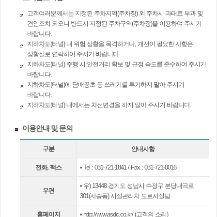
고객여러분께서는 지정된 주차지역(주차장) 외 주차시 과태료 부과 및
견인조치 되오니 반드시 지정된 주차구역(주차장)을 이용하여 주시기
바랍니다.
지하차도(터널) 내 위험 상황을 목격하거나, 개선이 필요한 사항은
상황실로 연락하여 주시기 바랍니다.
지하차도(터널) 주행 시 안전거리 확보 및 규정 속도를 준수하여 주시기
바랍니다.
지하차도(터널)에 담배꽁초 등 쓰레기를 투기하지 말아 주시기
바랍니다.
지하차도(터널) 내에서는 차선변경을 하지 말아 주시기 바랍니다.
이용안내 및 문의
구분
안내사항
전화, 팩스
• Tel : 031-721-1841 / Fax : 031-721-0016
• 우) 13448 경기도 성남시 수정구 분당내곡로
우편
301(사송동) 시설관리처 도로시설팀
홈페이지
•
http://www.isdc.co.kr/
(고객의 소리)